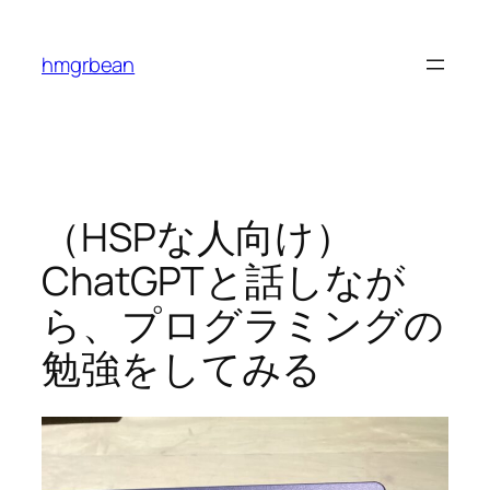
内
容
hmgrbean
を
ス
キ
ッ
プ
（HSPな人向け）
ChatGPTと話しなが
ら、プログラミングの
勉強をしてみる