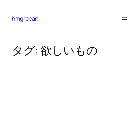
内
容
hmgrbean
を
ス
キ
ッ
タグ:
欲しいもの
プ