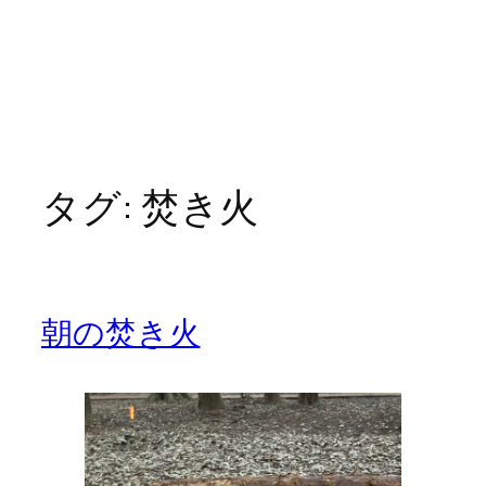
タグ:
焚き火
朝の焚き火