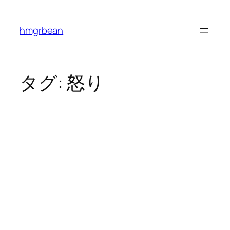
内
容
hmgrbean
を
ス
キ
ッ
タグ:
怒り
プ